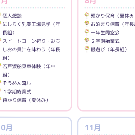
7月
8月
個人懇談
預かり保育（夏休み
にしらく乳業工場見学（年
お泊まり保育（年長
長組）
一年生同窓会
スイートコーン狩り・みち
２学期始業式
しおの貝汁を味わう（年長
磯遊び（年長組）
組）
若戸渡船乗車体験（年中
組）
そうめん流し
１学期終業式
預かり保育（夏休み）
10月
11月