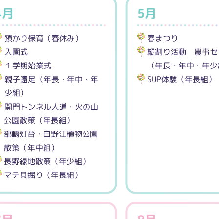
4月
5月
預かり保育（春休み）
春まつり
入園式
縦割り活動 農事セ
１学期始業式
（年長・年中・年少
親子遠足（年長・年中・年
SUP体験（年長組）
少組）
関門トンネル人道・火の山
公園散策（年長組）
部崎灯台・白野江植物公園
散策（年中組）
長野緑地散策（年少組）
マテ貝掘り（年長組）