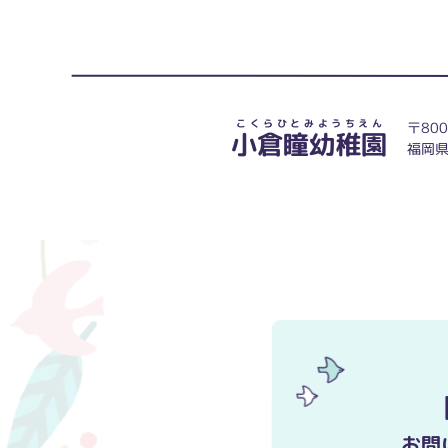
こ
く
ら
ひ
と
み
よ
う
ち
え
ん
〒800
小倉瞳幼稚園
福岡県
お問