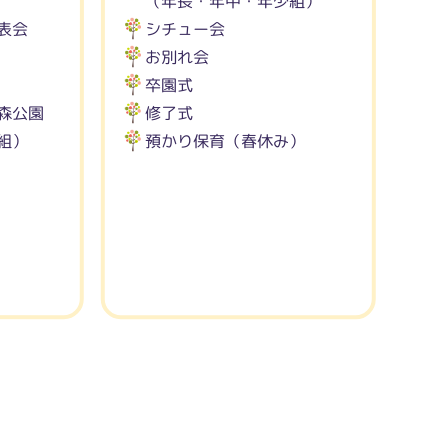
（年長・年中・年少組）
表会
シチュー会
お別れ会
卒園式
森公園
修了式
組）
預かり保育（春休み）