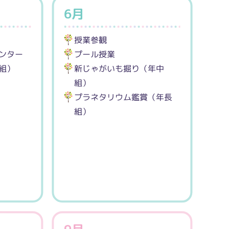
6月
授業参観
ンター
プール授業
組）
新じゃがいも掘り（年中
組）
プラネタリウム鑑賞（年長
組）