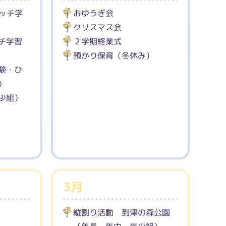
ッチ学
おゆうぎ会
クリスマス会
チ学習
２学期終業式
預かり保育（冬休み）
験・ひ
）
少組）
3月
縦割り活動 到津の森公園