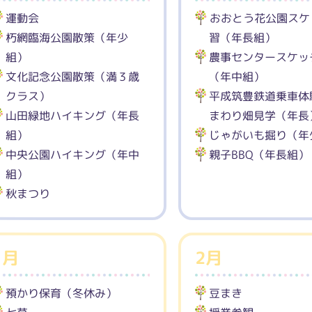
運動会
おおとう花公園スケ
朽網臨海公園散策（年少
習（年長組）
組）
農事センタースケッ
文化記念公園散策（満３歳
（年中組）
クラス）
平成筑豊鉄道乗車体
山田緑地ハイキング（年長
まわり畑見学（年長
組）
じゃがいも掘り（年
中央公園ハイキング（年中
親子BBQ（年長組）
組）
秋まつり
1月
2月
預かり保育（冬休み）
豆まき