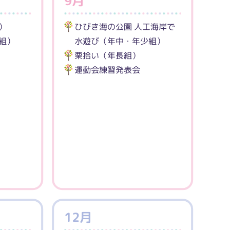
9月
）
ひびき海の公園 人工海岸で
組）
水遊び（年中・年少組）
栗拾い（年長組）
運動会練習発表会
12月