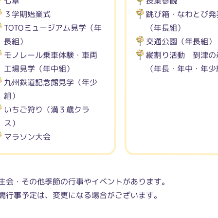
七草
授業参観
３学期始業式
跳び箱・なわとび発
TOTOミュージアム見学（年
（年長組）
長組）
交通公園（年長組）
モノレール乗車体験・車両
縦割り活動 到津の
工場見学（年中組）
（年長・年中・年少
九州鉄道記念館見学（年少
組）
いちご狩り（満３歳クラ
ス）
マラソン大会
生会・その他季節の行事やイベントがあります。
間行事予定は、変更になる場合がございます。