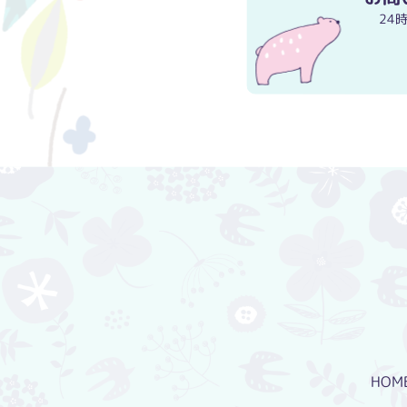
24
HOM