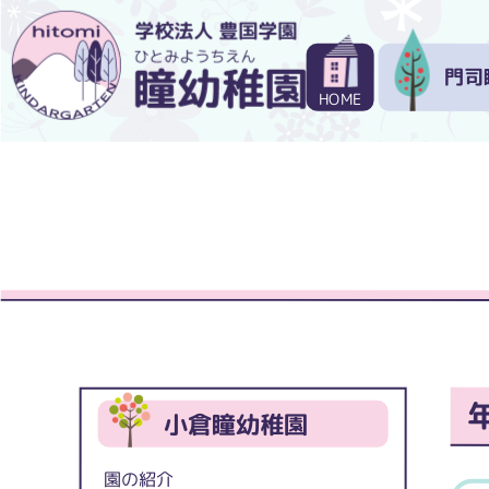
門司
HOME
小倉瞳幼稚園
園の紹介