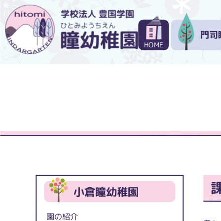
門司
HOME
小倉瞳幼稚園
園の紹介