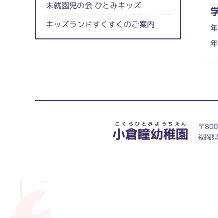
未就園児の会 ひとみキッズ
キッズランドすくすくのご案内
こ
く
ら
ひ
と
み
よ
う
ち
え
ん
〒800
小倉瞳幼稚園
福岡県