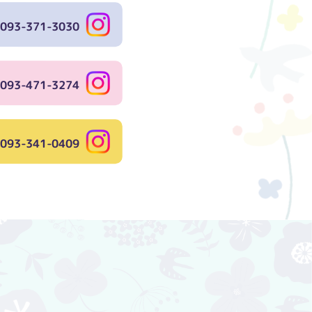
093-371-3030
093-471-3274
093-341-0409