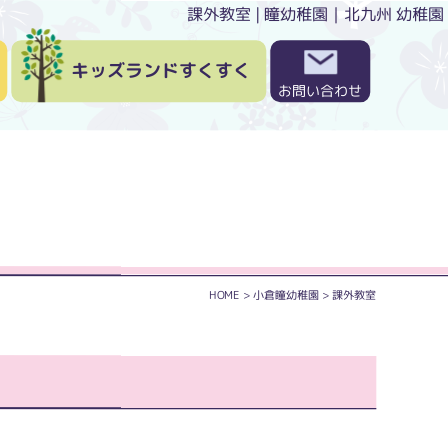
課外教室 | 瞳幼稚園｜北九州 幼稚園
キッズランドすくすく
お問い合わせ
HOME
>
小倉瞳幼稚園
>
課外教室