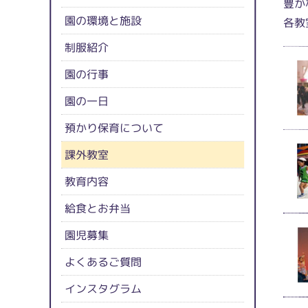
豊か
園の環境と施設
各教
制服紹介
園の行事
園の一日
預かり保育について
課外教室
教育内容
給食とお弁当
園児募集
よくあるご質問
インスタグラム