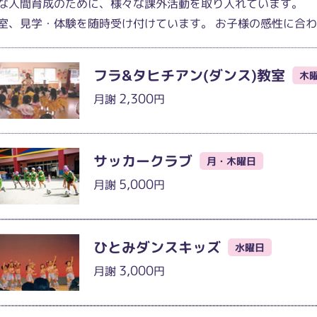
な人間育成のために、様々な課外活動を取り入れています。
室、見学・体験を随時受け付けています。 お子様の感性に合
フラ&タヒチアン(ダンス)教室
木
2,300
月謝
円
サッカークラブ
月・木曜日
5,000
月謝
円
ひとみダンスキッズ
水曜日
3,000
月謝
円