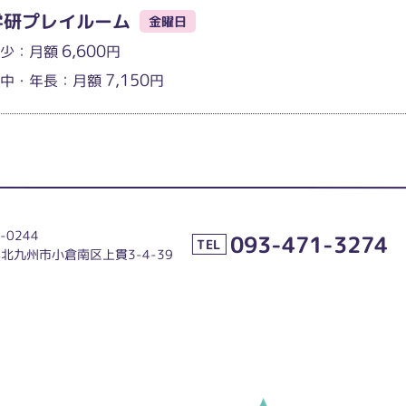
学研プレイルーム
金曜日
6,600
年少：月額
円
7,150
年中・年⾧：月額
円
-0244
093-471-3274
TEL
北九州市小倉南区上貫3-4-39