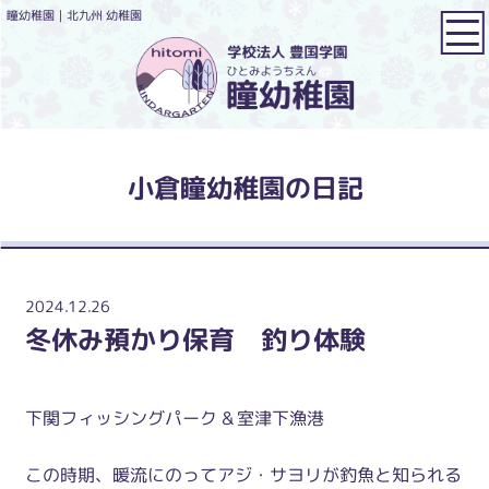
瞳幼稚園｜北九州 幼稚園
小倉瞳幼稚園の日記
2024.12.26
冬休み預かり保育 釣り体験
下関フィッシングパーク & 室津下漁港
この時期、暖流にのってアジ・サヨリが釣魚と知られる